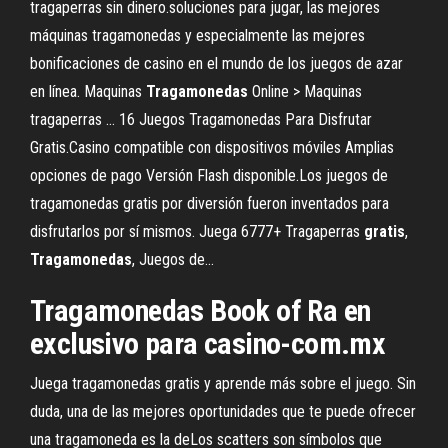
tragaperras sin dinero.soluciones para jugar, las mejores
máquinas tragamonedas y especialmente las mejores
bonificaciones de casino en el mundo de los juegos de azar
en línea. Maquinas
Tragamonedas
Online > Maquinas
tragaperras … 16 Juegos Tragamonedas Para Disfrutar
Gratis.Casino compatible con dispositivos móviles Amplias
opciones de pago Versión Flash disponible.Los juegos de
tragamonedas gratis por diversión fueron inventados para
disfrutarlos por sí mismos. Juega 6777+ Tragaperras
gratis
,
Tragamonedas
, Juegos de…
Tragamonedas
Book of Ra en
exclusivo para casino-com.mx
Juega tragamonedas gratis y aprende más sobre el juego. Sin
duda, una de las mejores oportunidades que te puede ofrecer
una tragamoneda es la deLos scatters son símbolos que