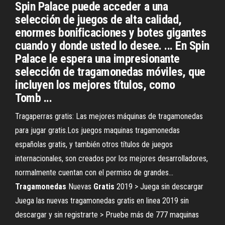
Spin Palace puede acceder a una
selección de juegos de alta calidad,
enormes bonificaciones y botes gigantes
cuando y donde usted lo desee. ... En Spin
Palace le espera una impresionante
selección de tragamonedas móviles, que
incluyen los mejores títulos, como
Tomb ...
Tragaperras gratis: Las mejores máquinas de tragamonedas
para jugar gratis.Los juegos maquinas tragamonedas
españolas gratis, y también otros títulos de juegos
internacionales, son creados por los mejores desarrolladores,
normalmente cuentan con el permiso de grandes...
Tragamonedas
Nuevas
Gratis
2019 > Juega sin descargar
Juega las nuevas tragamonedas gratis en linea 2019 sin
descargar y sin registrarte > Pruebe más de 777 maquinas