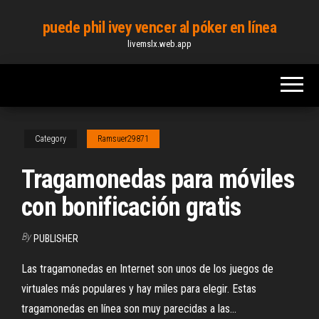
Skip
puede phil ivey vencer al póker en línea
to
livemslx.web.app
the
content
Category
Ramsuer29871
Tragamonedas para móviles
con bonificación gratis
By
PUBLISHER
Las tragamonedas en Internet son unos de los juegos de
virtuales más populares y hay miles para elegir. Estas
tragamonedas en línea son muy parecidas a las...