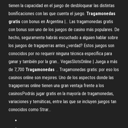
tienen la capacidad en el juego de desbloquear las distintas
bonificaciones con las que cuenta el juego.
Tragamonedas
gratis
con bonus en Argentina |… Las tragamonedas gratis
con bonus son uno de los juegos de casino más populares. De
hecho, seguramente habrás escuchado a alguien hablar sobre
los juegos de tragaperras antes ¿verdad? Estos juegos son
conocidos por no requerir ninguna técnica específica para
ganar y también por la gran... VegasSlotsOnline | Juega a más
de 7,700
Tragamonedas
… Tragamonedas gratis: por eso los
casinos online son mejores. Uno de los aspectos donde las
tragaperras online tienen una gran ventaja frente a los
casinosPodrás jugar gratis en la mayoría de tragamonedas,
variaciones y temáticas, entre las que se incluyen juegos tan
conocidos como Strar...