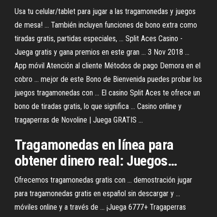
Usa tu celular/tablet para jugar a las tragamonedas y juegos
de mesa! ... También incluyen funciones de bono extra como
tiradas gratis, partidas especiales, ... Split Aces Casino -
Juega gratis y gana premios en este gran ... 3 Nov 2018 ...
App móvil Atención al cliente Métodos de pago Demora en el
cobro ... mejor de este Bono de Bienvenida puedes probar los
juegos tragamonedas con ... El casino Split Aces te ofrece un
bono de tiradas gratis, lo que significa ... Casino online y
tragaperras de Novoline | Juega GRATIS ...
Tragamonedas
en línea para
obtener dinero real: Juegos…
Ofrecemos tragamonedas gratis con ... demostración jugar
para tragamonedas gratis en español sin descargar y ...
móviles online y a través de ... ¡Juega 6777+ Tragaperras