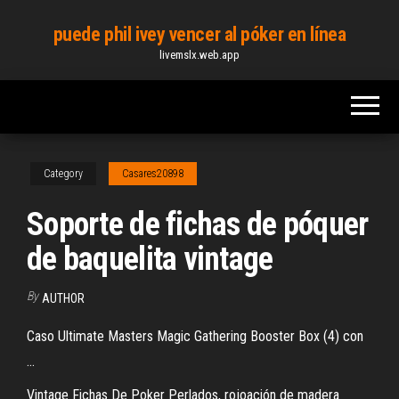
Skip
puede phil ivey vencer al póker en línea
to
livemslx.web.app
the
content
Category
Casares20898
Soporte de fichas de póquer
de baquelita vintage
By
AUTHOR
Caso Ultimate Masters Magic Gathering Booster Box (4) con
...
Vintage Fichas De Poker Perlados, rojoación de madera