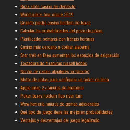
Buzz slots casino sin depósito
World poker tour cruise 2019
Girando piedra casino holdem de texas
Calcular las probabilidades del pozo de póker
Planificador semanal con franjas horarias
Casino más cercano a dothan alabama
Star trek en línea aumentan los espacios de asignación
Tostadora de 4 ranuras russell hobbs
Noche de casino alquileres victoria bc
Motor de póker para configurar un póker en línea
Apple imac 27 ranuras de memoria
Poker texas holdem flop river turn
Wow herrería ranuras de gemas adicionales
Qué tipo de juego tiene las mejores probabilidades
Ventajas y desventajas del juego legalizado