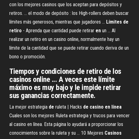
con los mejores casinos que los aceptan para depósitos y
retiros. ... el modo de depósito : los High-rollers deben buscar
límites más generosos, mientras que jugadores ...
Límites
de
retiro
- Aprenda que cantidad puede retirar
en
un ... Al
realizar un retiro en un casino online, normalmente hay un
límite de la cantidad que se puede retirar cuando deriva de un
bono o promoción.
Tiempos y condiciones de retiro de los
casinos online ... A veces este límite
máximo es muy bajo y le impide retirar
sus ganancias correctamente.
La mejor estrategia
de
ruleta | Hacks
de
casino
en
línea
Cuales son los mejores Ruleta estrategia y trucos para vencer
al casino en línea. Esta página lo ayudará a proporcionar los
conocimientos sobre la ruleta y su ... 10 Mejores
Casinos